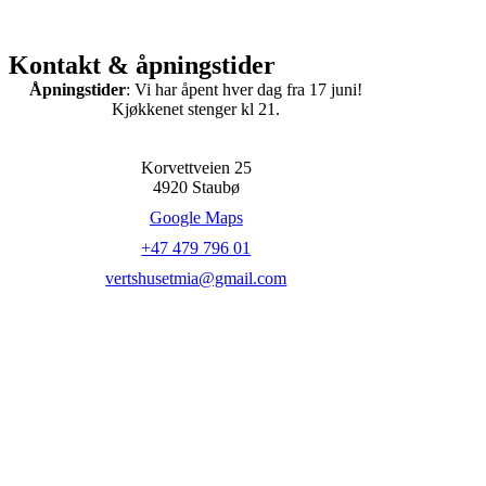
Skip
to
content
Trattoria Mia
Kontakt & åpningstider
Åpningstider
: Vi har åpent hver dag fra 17 juni!
Kjøkkenet stenger kl 21.
Korvettveien 25
4920 Staubø
Google Maps
+47 479 796 01
vertshusetmia@gmail.com